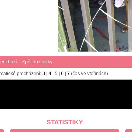
edchozí
Zpět do složky
matické procházení:
3
|
4
|
5
|
6
|
7
(čas ve vteřinách)
STATISTIKY