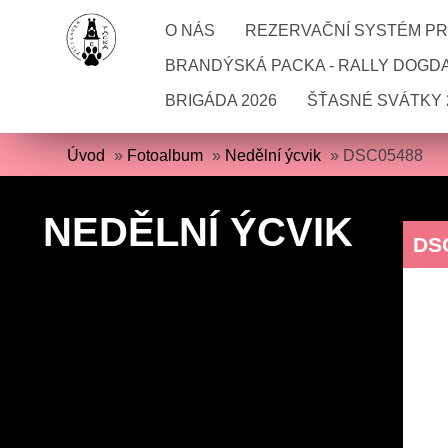
O NÁS
REZERVAČNÍ SYSTÉM PRO
BRANDÝSKÁ PACKA - RALLY DOGD
BRIGÁDA 2026
ŠŤASNÉ SVÁTKY 
Úvod
»
Fotoalbum
»
Nedělní ýcvik
»
DSC05488
NEDĚLNÍ ÝCVIK
DS