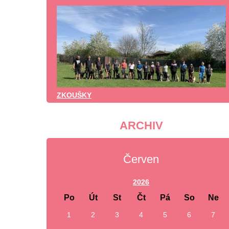
ZKOUŠKY
ARCHIV
Červen
2026
Po
Út
St
Čt
Pá
So
Ne
1
2
3
4
5
6
7