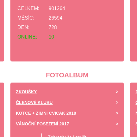
CELKEM:
901264
MĚSÍC:
26594
DEN:
728
ONLINE:
10
FOTOALBUM
ZKOUŠKY
ČLENOVÉ KLUBU
KOTCE + ZIMNÍ CVIČÁK 2018
VÁNOČNÍ POSEZENÍ 2017
DĚTSKÝ DEN ZÁPY 2017 -UKÁZKA VÝCVIKU