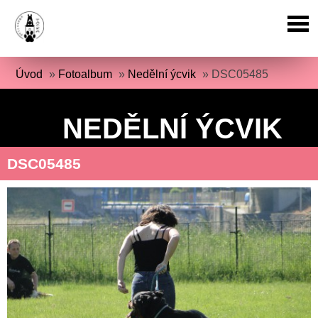
Úvod
»
Fotoalbum
»
Nedělní ýcvik
»
DSC05485
NEDĚLNÍ ÝCVIK
DSC05485