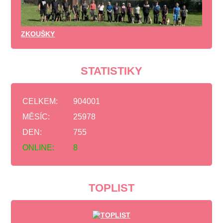
ZKOUŠKY
STATISTIKY
CELKEM:
904001
MĚSÍC:
25978
DEN:
755
ONLINE:
8
TOPLIST