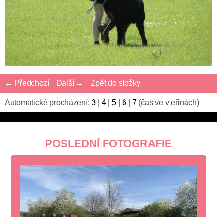
← Předchozí
Další →
Zpět do složky
Automatické procházení:
3
|
4
|
5
|
6
|
7
(čas ve vteřinách)
POSLEDNÍ FOTOGRAFIE