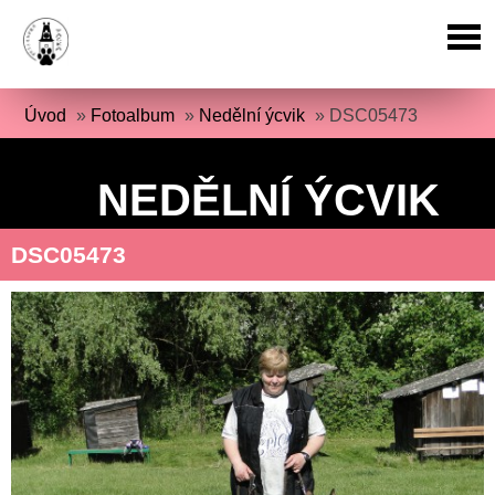
Úvod
»
Fotoalbum
»
Nedělní ýcvik
»
DSC05473
NEDĚLNÍ ÝCVIK
DSC05473