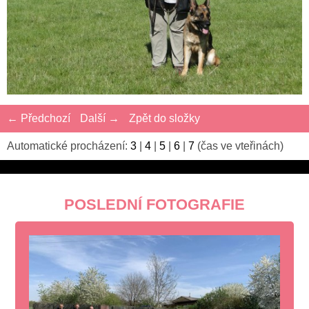
← Předchozí
Další →
Zpět do složky
Automatické procházení:
3
|
4
|
5
|
6
|
7
(čas ve vteřinách)
POSLEDNÍ FOTOGRAFIE