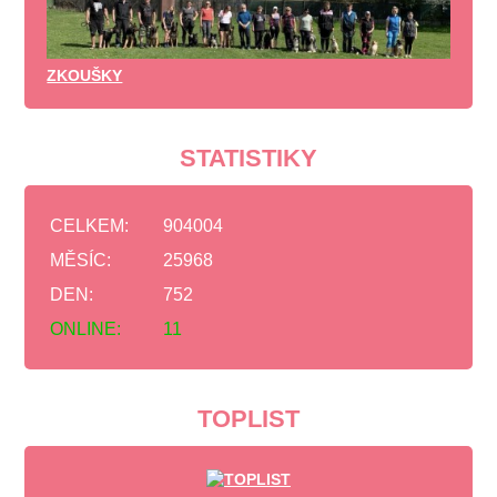
ZKOUŠKY
STATISTIKY
CELKEM:
904004
MĚSÍC:
25968
DEN:
752
ONLINE:
11
TOPLIST