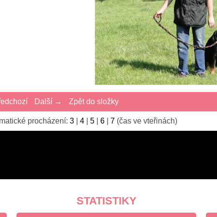
edchozí
Další →
Zpět do složky
matické procházení:
3
|
4
|
5
|
6
|
7
(čas ve vteřinách)
STATISTIKY