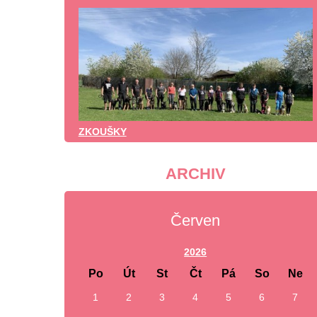
ZKOUŠKY
ARCHIV
Červen
2026
Po
Út
St
Čt
Pá
So
Ne
1
2
3
4
5
6
7