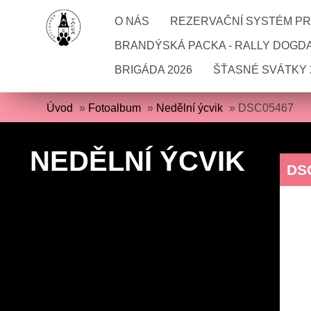
O NÁS
REZERVAČNÍ SYSTÉM PRO
BRANDÝSKÁ PACKA - RALLY DOGD
BRIGÁDA 2026
ŠŤASNÉ SVÁTKY 
Úvod
»
Fotoalbum
»
Nedělní ýcvik
»
DSC05467
NEDĚLNÍ ÝCVIK
DS