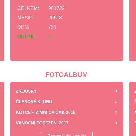
CELKEM:
901722
MĚSÍC:
26618
DEN:
731
ONLINE:
4
FOTOALBUM
ZKOUŠKY
ČLENOVÉ KLUBU
KOTCE + ZIMNÍ CVIČÁK 2018
VÁNOČNÍ POSEZENÍ 2017
DĚTSKÝ DEN ZÁPY 2017 -UKÁZKA VÝCVIKU