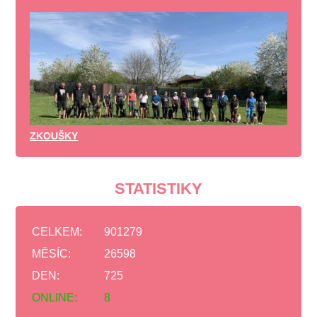
ZKOUŠKY
STATISTIKY
CELKEM:
901279
MĚSÍC:
26598
DEN:
725
ONLINE:
8