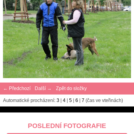
← Předchozí
Další →
Zpět do složky
Automatické procházení:
3
|
4
|
5
|
6
|
7
(čas ve vteřinách)
POSLEDNÍ FOTOGRAFIE