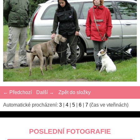
← Předchozí
Další →
Zpět do složky
Automatické procházení:
3
|
4
|
5
|
6
|
7
(čas ve vteřinách)
POSLEDNÍ FOTOGRAFIE