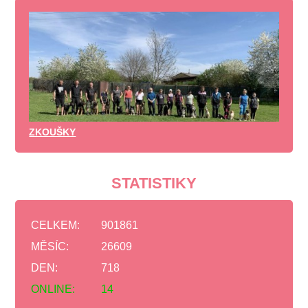
ZKOUŠKY
STATISTIKY
CELKEM:
901861
MĚSÍC:
26609
DEN:
718
ONLINE:
14