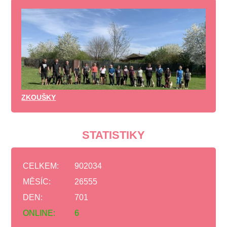
ZKOUŠKY
STATISTIKY
CELKEM:
902034
MĚSÍC:
26555
DEN:
701
ONLINE:
6