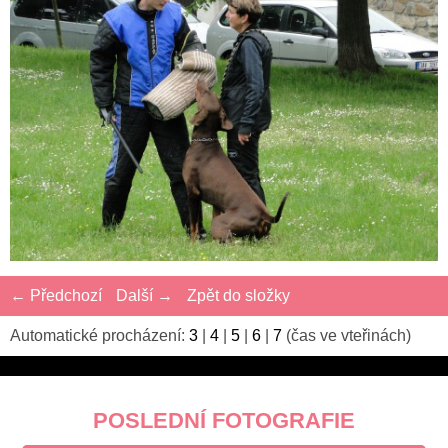
← Předchozí
Další →
Zpět do složky
Automatické procházení:
3
|
4
|
5
|
6
|
7
(čas ve vteřinách)
POSLEDNÍ FOTOGRAFIE