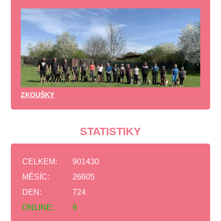
ZKOUŠKY
STATISTIKY
CELKEM:
901430
MĚSÍC:
26605
DEN:
724
ONLINE:
9