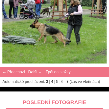
← Předchozí
Další →
Zpět do složky
Automatické procházení:
3
|
4
|
5
|
6
|
7
(čas ve vteřinách)
POSLEDNÍ FOTOGRAFIE