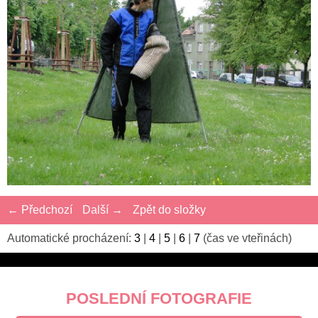
← Předchozí
Další →
Zpět do složky
Automatické procházení:
3
|
4
|
5
|
6
|
7
(čas ve vteřinách)
POSLEDNÍ FOTOGRAFIE