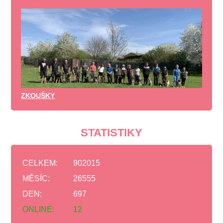
ZKOUŠKY
STATISTIKY
CELKEM:
902015
MĚSÍC:
26555
DEN:
697
ONLINE:
12