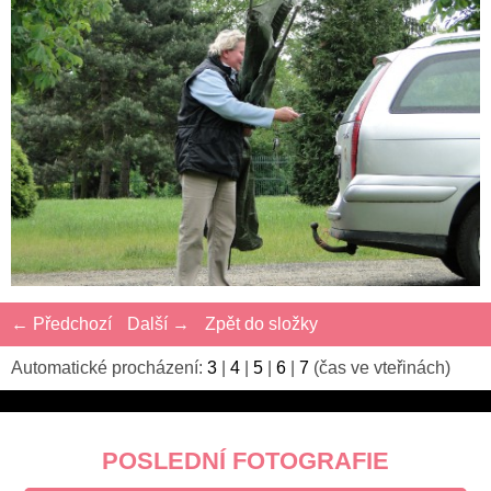
← Předchozí
Další →
Zpět do složky
Automatické procházení:
3
|
4
|
5
|
6
|
7
(čas ve vteřinách)
POSLEDNÍ FOTOGRAFIE