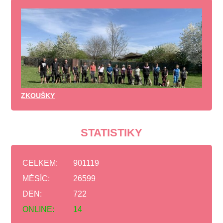
ZKOUŠKY
STATISTIKY
CELKEM:
901119
MĚSÍC:
26599
DEN:
722
ONLINE:
14