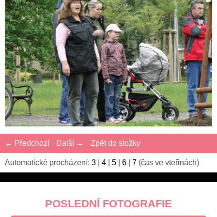
← Předchozí
Další →
Zpět do složky
Automatické procházení:
3
|
4
|
5
|
6
|
7
(čas ve vteřinách)
POSLEDNÍ FOTOGRAFIE