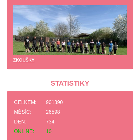
ZKOUŠKY
STATISTIKY
CELKEM:
901390
MĚSÍC:
26598
DEN:
734
ONLINE:
10