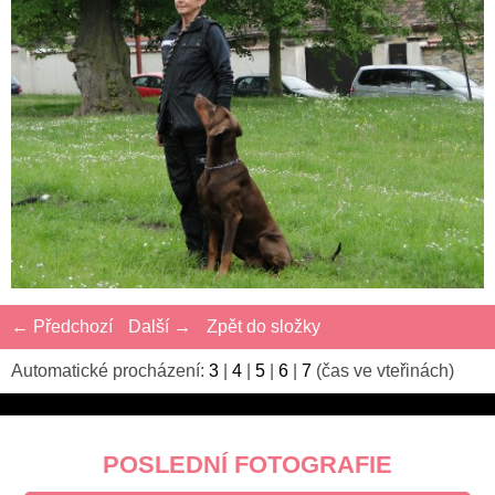
← Předchozí
Další →
Zpět do složky
Automatické procházení:
3
|
4
|
5
|
6
|
7
(čas ve vteřinách)
POSLEDNÍ FOTOGRAFIE