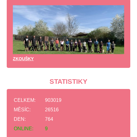
ZKOUŠKY
STATISTIKY
CELKEM:
903019
MĚSÍC:
26516
DEN:
764
ONLINE:
9