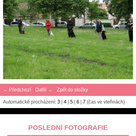
← Předchozí
Další →
Zpět do složky
Automatické procházení:
3
|
4
|
5
|
6
|
7
(čas ve vteřinách)
POSLEDNÍ FOTOGRAFIE