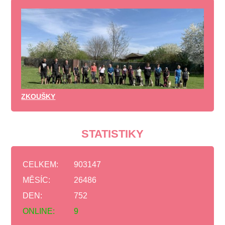
ZKOUŠKY
STATISTIKY
CELKEM:
903147
MĚSÍC:
26486
DEN:
752
ONLINE:
9