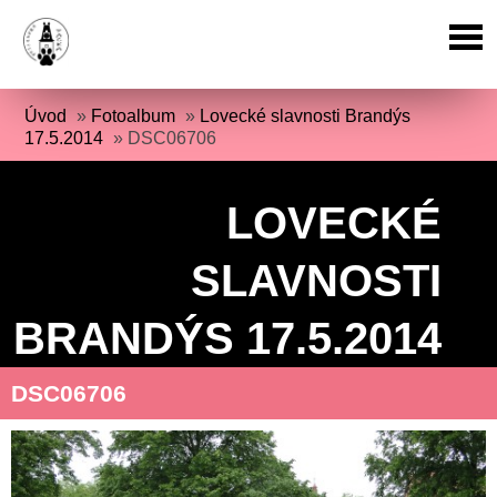
Úvod
»
Fotoalbum
»
Lovecké slavnosti Brandýs
17.5.2014
»
DSC06706
LOVECKÉ
SLAVNOSTI
BRANDÝS 17.5.2014
DSC06706