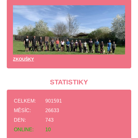
ZKOUŠKY
STATISTIKY
CELKEM:
901591
MĚSÍC:
26633
DEN:
743
ONLINE:
10