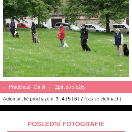
← Předchozí
Další →
Zpět do složky
Automatické procházení:
3
|
4
|
5
|
6
|
7
(čas ve vteřinách)
POSLEDNÍ FOTOGRAFIE