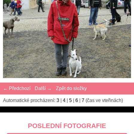
← Předchozí
Další →
Zpět do složky
Automatické procházení:
3
|
4
|
5
|
6
|
7
(čas ve vteřinách)
POSLEDNÍ FOTOGRAFIE