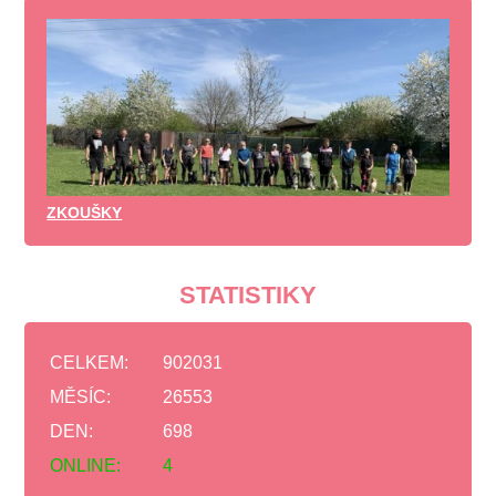
ZKOUŠKY
STATISTIKY
CELKEM:
902031
MĚSÍC:
26553
DEN:
698
ONLINE:
4