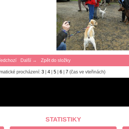
edchozí
Další →
Zpět do složky
matické procházení:
3
|
4
|
5
|
6
|
7
(čas ve vteřinách)
STATISTIKY