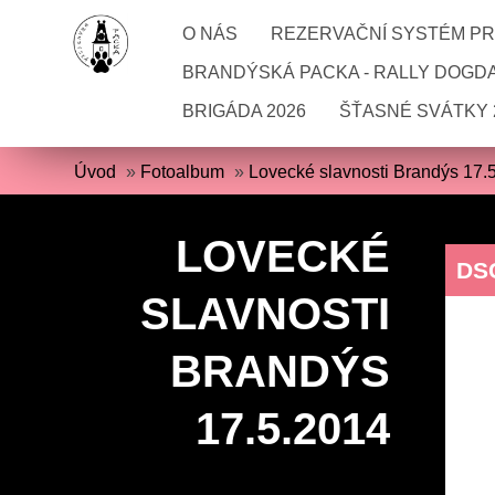
O NÁS
REZERVAČNÍ SYSTÉM PRO
BRANDÝSKÁ PACKA - RALLY DOGD
BRIGÁDA 2026
ŠŤASNÉ SVÁTKY 
Úvod
»
Fotoalbum
»
Lovecké slavnosti Brandýs 17.
LOVECKÉ
DS
SLAVNOSTI
BRANDÝS
17.5.2014