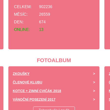
CELKEM:
902236
MĚSÍC:
26559
DEN:
674
ONLINE:
13
FOTOALBUM
ZKOUŠKY
ČLENOVÉ KLUBU
KOTCE + ZIMNÍ CVIČÁK 2018
VÁNOČNÍ POSEZENÍ 2017
DĚTSKÝ DEN ZÁPY 2017 -UKÁZKA VÝCVIKU