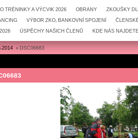
 TRÉNINKY A VÝCVIK 2026
OBRANY
ZKOUŠKY DL
ANCING
VÝBOR ZKO, BANKOVNÍ SPOJENÍ
ČLENSKÉ
2026
ÚSPĚCHY NAŠICH ČLENŮ
KDE NÁS NAJDETE
5.2014
»
DSC06683
C06683