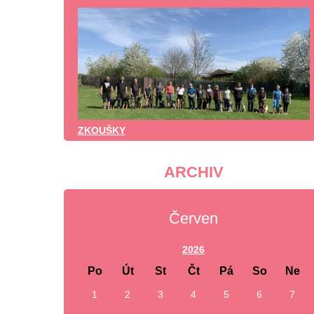
ZKOUŠKY
ARCHIV
Červen
2026
Po
Út
St
Čt
Pá
So
Ne
1
2
3
4
5
6
7