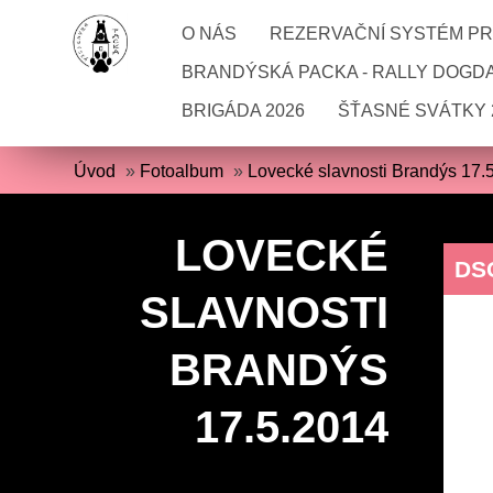
O NÁS
REZERVAČNÍ SYSTÉM PRO
BRANDÝSKÁ PACKA - RALLY DOGD
BRIGÁDA 2026
ŠŤASNÉ SVÁTKY 
Úvod
»
Fotoalbum
»
Lovecké slavnosti Brandýs 17.
LOVECKÉ
DS
SLAVNOSTI
BRANDÝS
17.5.2014