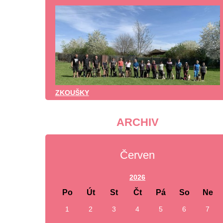
ZKOUŠKY
ARCHIV
Červen
2026
Po
Út
St
Čt
Pá
So
Ne
1
2
3
4
5
6
7