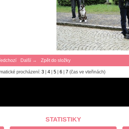
edchozí
Další →
Zpět do složky
matické procházení:
3
|
4
|
5
|
6
|
7
(čas ve vteřinách)
STATISTIKY