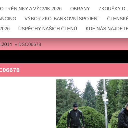
 TRÉNINKY A VÝCVIK 2026
OBRANY
ZKOUŠKY DL
ANCING
VÝBOR ZKO, BANKOVNÍ SPOJENÍ
ČLENSKÉ
2026
ÚSPĚCHY NAŠICH ČLENŮ
KDE NÁS NAJDETE
5.2014
»
DSC06678
C06678