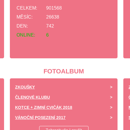
CELKEM:
901568
MĚSÍC:
26638
DEN:
742
ONLINE:
6
FOTOALBUM
ZKOUŠKY
ČLENOVÉ KLUBU
KOTCE + ZIMNÍ CVIČÁK 2018
VÁNOČNÍ POSEZENÍ 2017
DĚTSKÝ DEN ZÁPY 2017 -UKÁZKA VÝCVIKU