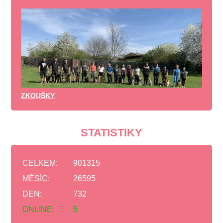
ZKOUŠKY
STATISTIKY
CELKEM:
901315
MĚSÍC:
26595
DEN:
732
ONLINE:
5