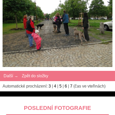
Další →
Zpět do složky
Automatické procházení:
3
|
4
|
5
|
6
|
7
(čas ve vteřinách)
POSLEDNÍ FOTOGRAFIE