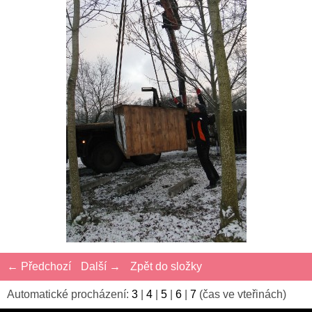
← Předchozí
Další →
Zpět do složky
Automatické procházení:
3
|
4
|
5
|
6
|
7
(čas ve vteřinách)