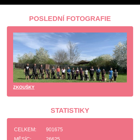
POSLEDNÍ FOTOGRAFIE
ZKOUŠKY
STATISTIKY
CELKEM:
901675
MĚSÍC:
26625