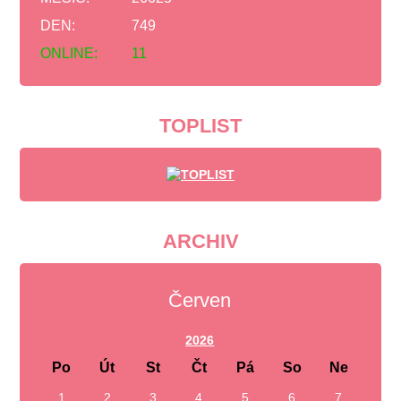
DEN:
749
ONLINE:
11
TOPLIST
ARCHIV
Červen
2026
Po
Út
St
Čt
Pá
So
Ne
1
2
3
4
5
6
7