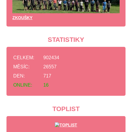
ZKOUŠKY
STATISTIKY
CELKEM:
902434
MĚSÍC:
26557
DEN:
717
ONLINE:
16
TOPLIST