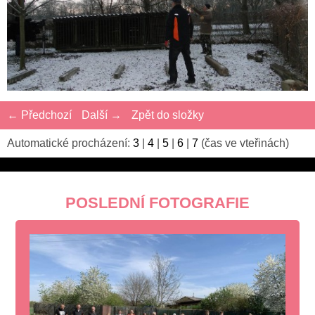
← Předchozí
Další →
Zpět do složky
Automatické procházení:
3
|
4
|
5
|
6
|
7
(čas ve vteřinách)
POSLEDNÍ FOTOGRAFIE