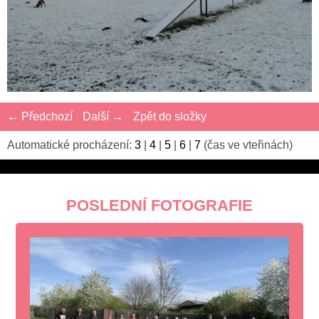
← Předchozí
Další →
Zpět do složky
Automatické procházení:
3
|
4
|
5
|
6
|
7
(čas ve vteřinách)
POSLEDNÍ FOTOGRAFIE