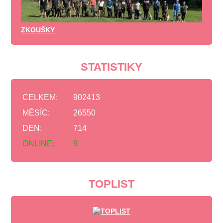
ZKOUŠKY
STATISTIKY
CELKEM:
902413
MĚSÍC:
26550
DEN:
714
ONLINE:
9
TOPLIST