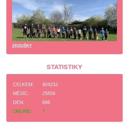
ZKOUŠKY
STATISTIKY
CELKEM:
904232
MĚSÍC:
25856
DEN:
686
ONLINE:
7