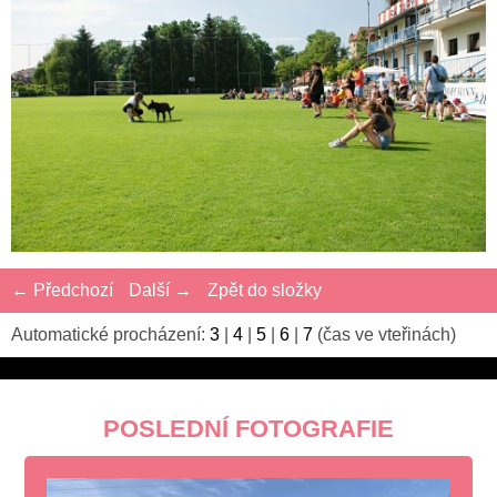
← Předchozí
Další →
Zpět do složky
Automatické procházení:
3
|
4
|
5
|
6
|
7
(čas ve vteřinách)
POSLEDNÍ FOTOGRAFIE