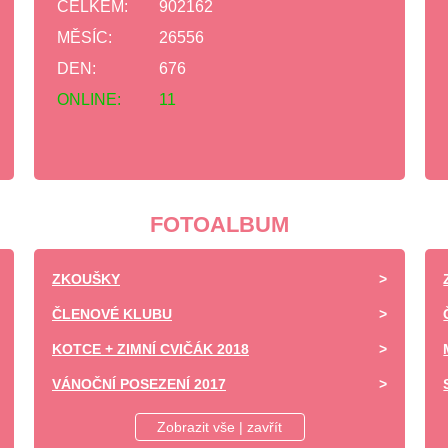
CELKEM:
902162
MĚSÍC:
26556
DEN:
676
ONLINE:
11
FOTOALBUM
ZKOUŠKY
ČLENOVÉ KLUBU
KOTCE + ZIMNÍ CVIČÁK 2018
VÁNOČNÍ POSEZENÍ 2017
DĚTSKÝ DEN ZÁPY 2017 -UKÁZKA VÝCVIKU
Zobrazit vše | zavřít