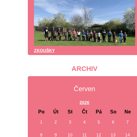
ZKOUŠKY
ARCHIV
Červen
2026
Po
Út
St
Čt
Pá
So
Ne
1
2
3
4
5
6
7
8
9
10
11
12
13
14