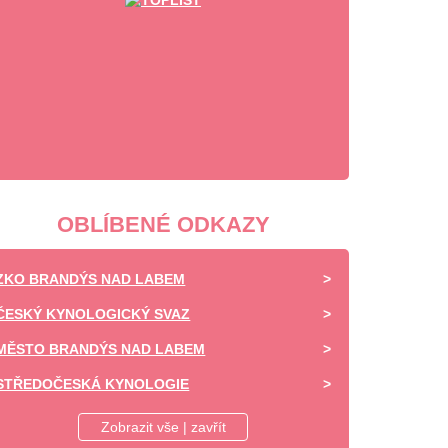
OBLÍBENÉ ODKAZY
ZKO BRANDÝS NAD LABEM
ČESKÝ KYNOLOGICKÝ SVAZ
MĚSTO BRANDÝS NAD LABEM
STŘEDOČESKÁ KYNOLOGIE
DAISY OF HIGHLAND - CHOVATELSKÁ STANICE -
Zobrazit vše | zavřít
SHELTIE