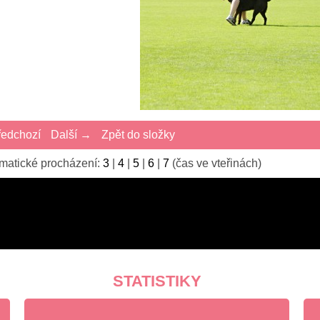
edchozí
Další →
Zpět do složky
matické procházení:
3
|
4
|
5
|
6
|
7
(čas ve vteřinách)
STATISTIKY