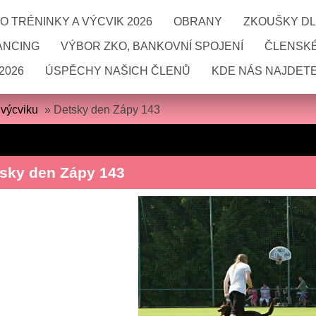
 TRÉNINKY A VÝCVIK 2026
OBRANY
ZKOUŠKY DL
ANCING
VÝBOR ZKO, BANKOVNÍ SPOJENÍ
ČLENSKÉ
2026
ÚSPĚCHY NAŠICH ČLENŮ
KDE NÁS NAJDETE
 výcviku
»
Detsky den Zápy 143
sky den Zápy 143