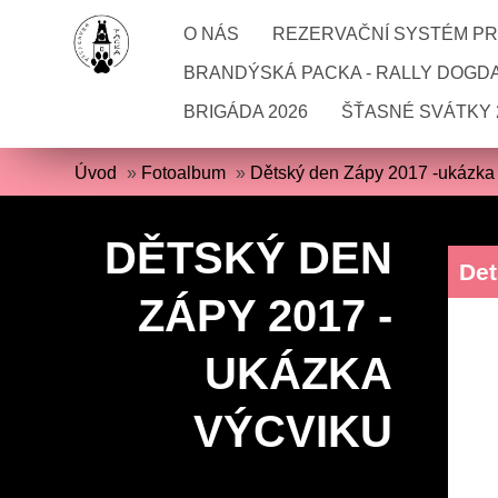
O NÁS
REZERVAČNÍ SYSTÉM PRO
BRANDÝSKÁ PACKA - RALLY DOGD
BRIGÁDA 2026
ŠŤASNÉ SVÁTKY 
Úvod
»
Fotoalbum
»
Dětský den Zápy 2017 -ukázka
DĚTSKÝ DEN
Det
ZÁPY 2017 -
UKÁZKA
VÝCVIKU