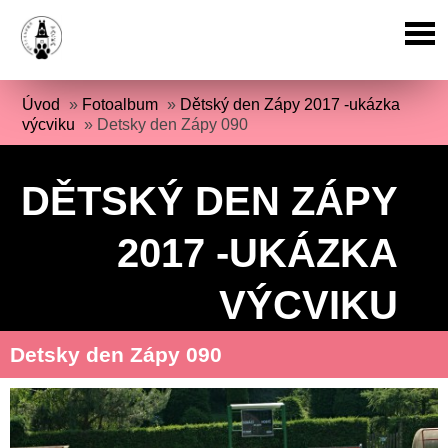
Úvod
»
Fotoalbum
»
Dětský den Zápy 2017 -ukázka
výcviku
»
Detsky den Zápy 090
DĚTSKÝ DEN ZÁPY
2017 -UKÁZKA
VÝCVIKU
Detsky den Zápy 090