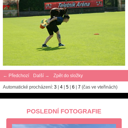
← Předchozí
Další →
Zpět do složky
Automatické procházení:
3
|
4
|
5
|
6
|
7
(čas ve vteřinách)
POSLEDNÍ FOTOGRAFIE