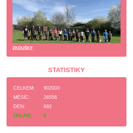
ZKOUŠKY
STATISTIKY
CELKEM:
902003
MĚSÍC:
26556
DEN:
692
ONLINE:
6