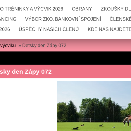
 TRÉNINKY A VÝCVIK 2026
OBRANY
ZKOUŠKY DL
ANCING
VÝBOR ZKO, BANKOVNÍ SPOJENÍ
ČLENSKÉ
2026
ÚSPĚCHY NAŠICH ČLENŮ
KDE NÁS NAJDETE
 výcviku
»
Detsky den Zápy 072
sky den Zápy 072