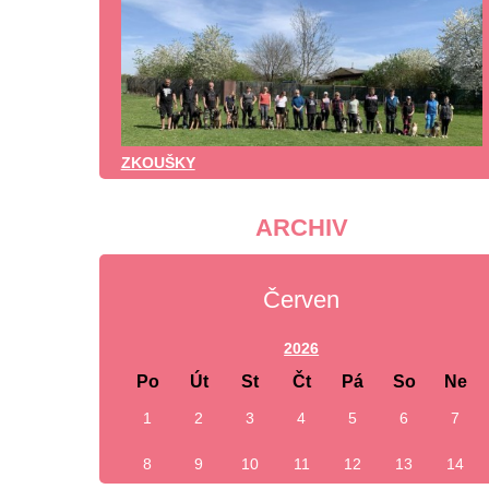
ZKOUŠKY
ARCHIV
Červen
2026
Po
Út
St
Čt
Pá
So
Ne
1
2
3
4
5
6
7
8
9
10
11
12
13
14