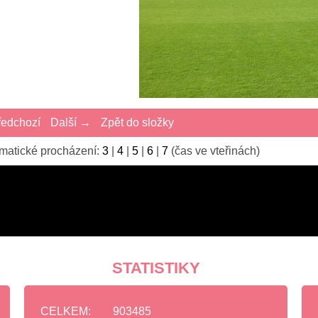
edchozí
Další →
Zpět do složky
matické procházení:
3
|
4
|
5
|
6
|
7
(čas ve vteřinách)
STATISTIKY
CELKEM:
903485