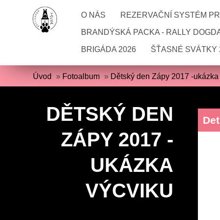
O NÁS
REZERVAČNÍ SYSTÉM PRO
BRANDÝSKÁ PACKA - RALLY DOGD
BRIGÁDA 2026
ŠŤASNÉ SVÁTKY 
Úvod
»
Fotoalbum
»
Dětský den Zápy 2017 -ukázka
DĚTSKÝ DEN
Det
ZÁPY 2017 -
UKÁZKA
VÝCVIKU