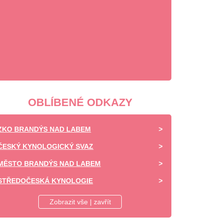
OBLÍBENÉ ODKAZY
ZKO BRANDÝS NAD LABEM
ČESKÝ KYNOLOGICKÝ SVAZ
MĚSTO BRANDÝS NAD LABEM
STŘEDOČESKÁ KYNOLOGIE
DAISY OF HIGHLAND - CHOVATELSKÁ STANICE -
Zobrazit vše | zavřít
SHELTIE