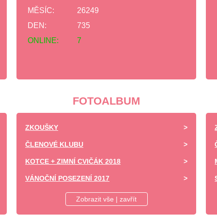
MĚSÍC:
26249
DEN:
735
ONLINE:
7
FOTOALBUM
ZKOUŠKY
ČLENOVÉ KLUBU
KOTCE + ZIMNÍ CVIČÁK 2018
VÁNOČNÍ POSEZENÍ 2017
DĚTSKÝ DEN ZÁPY 2017 -UKÁZKA VÝCVIKU
Zobrazit vše | zavřít
SOBOTNÍ VÝCVIK