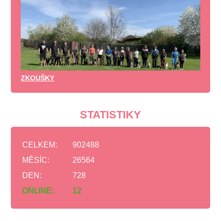
ZKOUŠKY
STATISTIKY
CELKEM:
902488
MĚSÍC:
26564
DEN:
728
ONLINE:
12