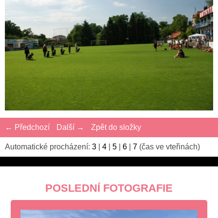
← Předchozí
Další →
Zpět do složky
Automatické procházení:
3
|
4
|
5
|
6
|
7
(čas ve vteřinách)
POSLEDNÍ FOTOGRAFIE