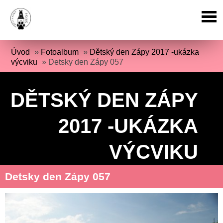
Úvod
»
Fotoalbum
»
Dětský den Zápy 2017 -ukázka
výcviku
»
Detsky den Zápy 057
DĚTSKÝ DEN ZÁPY
2017 -UKÁZKA
VÝCVIKU
Detsky den Zápy 057