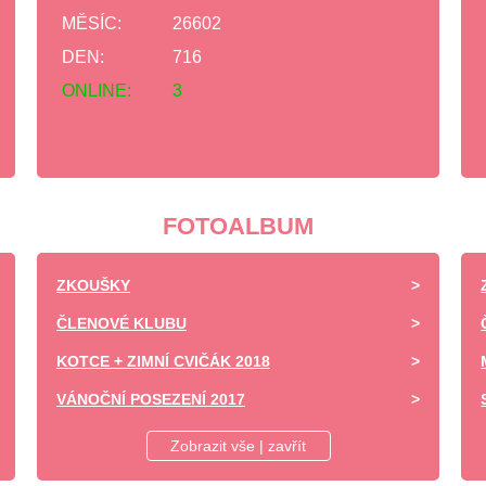
MĚSÍC:
26602
DEN:
716
ONLINE:
3
FOTOALBUM
ZKOUŠKY
ČLENOVÉ KLUBU
KOTCE + ZIMNÍ CVIČÁK 2018
VÁNOČNÍ POSEZENÍ 2017
DĚTSKÝ DEN ZÁPY 2017 -UKÁZKA VÝCVIKU
Zobrazit vše | zavřít
SOBOTNÍ VÝCVIK