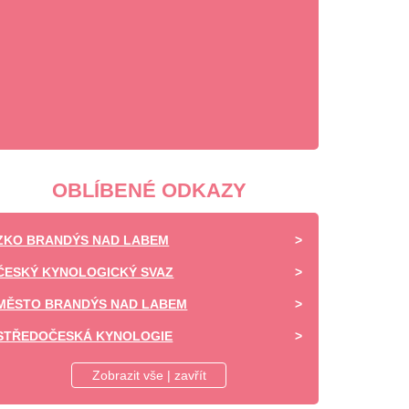
OBLÍBENÉ ODKAZY
ZKO BRANDÝS NAD LABEM
ČESKÝ KYNOLOGICKÝ SVAZ
MĚSTO BRANDÝS NAD LABEM
STŘEDOČESKÁ KYNOLOGIE
DAISY OF HIGHLAND - CHOVATELSKÁ STANICE -
Zobrazit vše | zavřít
SHELTIE