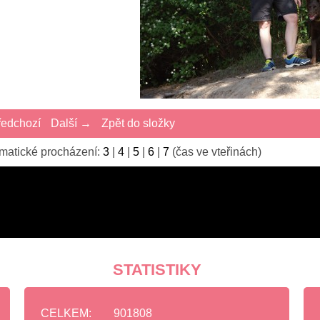
edchozí
Další →
Zpět do složky
matické procházení:
3
|
4
|
5
|
6
|
7
(čas ve vteřinách)
STATISTIKY
CELKEM:
901808