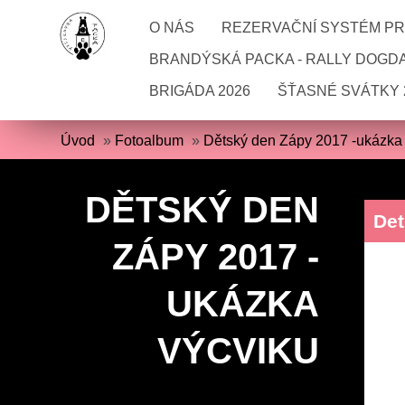
O NÁS
REZERVAČNÍ SYSTÉM PRO
BRANDÝSKÁ PACKA - RALLY DOGD
BRIGÁDA 2026
ŠŤASNÉ SVÁTKY 
Úvod
»
Fotoalbum
»
Dětský den Zápy 2017 -ukázka
DĚTSKÝ DEN
Det
ZÁPY 2017 -
UKÁZKA
VÝCVIKU