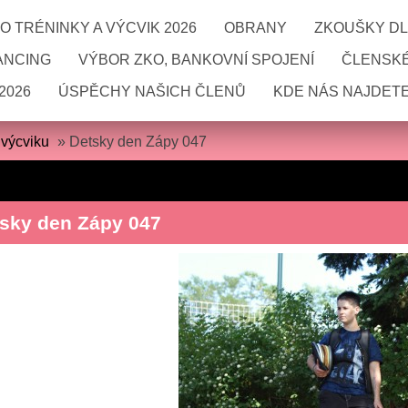
 TRÉNINKY A VÝCVIK 2026
OBRANY
ZKOUŠKY DL
ANCING
VÝBOR ZKO, BANKOVNÍ SPOJENÍ
ČLENSKÉ
2026
ÚSPĚCHY NAŠICH ČLENŮ
KDE NÁS NAJDETE
 výcviku
»
Detsky den Zápy 047
sky den Zápy 047