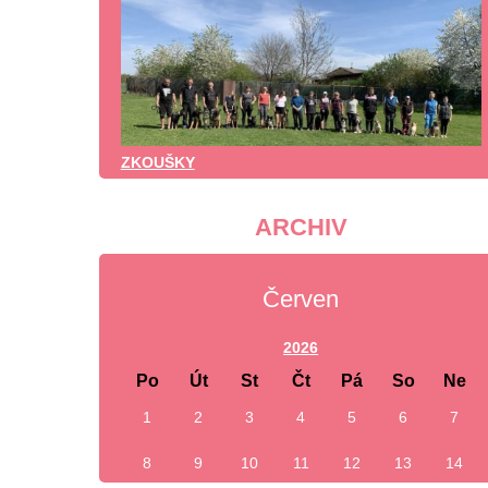
ZKOUŠKY
ARCHIV
Červen
2026
Po
Út
St
Čt
Pá
So
Ne
1
2
3
4
5
6
7
8
9
10
11
12
13
14