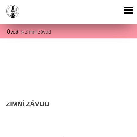
Úvod
»
zimní závod
ZIMNÍ ZÁVOD