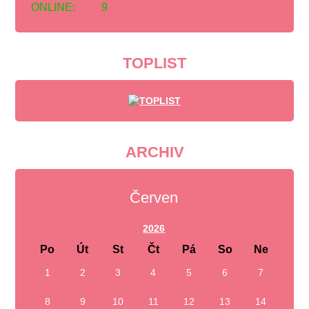
ONLINE:
9
TOPLIST
ARCHIV
Červen
2026
Po
Út
St
Čt
Pá
So
Ne
1
2
3
4
5
6
7
8
9
10
11
12
13
14