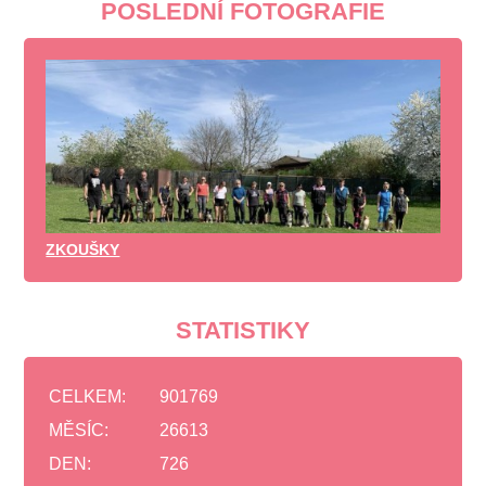
POSLEDNÍ FOTOGRAFIE
ZKOUŠKY
STATISTIKY
CELKEM:
901769
MĚSÍC:
26613
DEN:
726