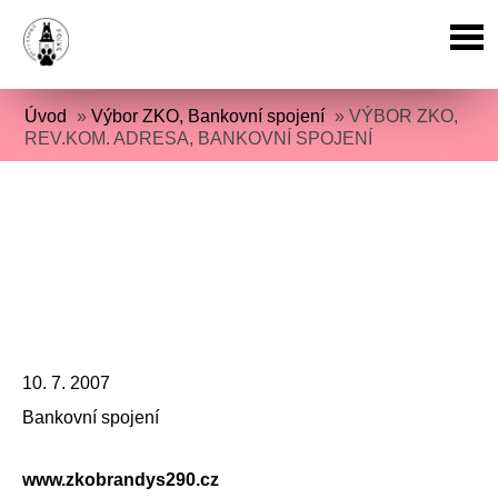
Úvod
»
Výbor ZKO, Bankovní spojení
»
VÝBOR ZKO,
REV.KOM. ADRESA, BANKOVNÍ SPOJENÍ
10. 7. 2007
Bankovní spojení
www.zkobrandys290.cz