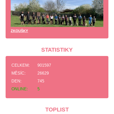
ZKOUŠKY
STATISTIKY
CELKEM:
901597
MĚSÍC:
26629
DEN:
745
ONLINE:
5
TOPLIST