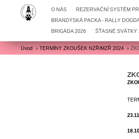
O NÁS
REZERVAČNÍ SYSTÉM PRO
BRANDÝSKÁ PACKA - RALLY DOGD
BRIGÁDA 2026
ŠŤASNÉ SVÁTKY 
Úvod
»
TERMÍNY ZKOUŠEK NZŘ/MZŘ 2024
»
ZK
ZKO
ZKOU
TER
23.1
18.1