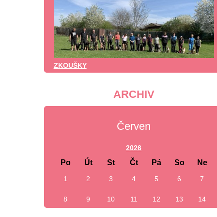
ZKOUŠKY
ARCHIV
Červen
2026
Po
Út
St
Čt
Pá
So
Ne
1
2
3
4
5
6
7
8
9
10
11
12
13
14