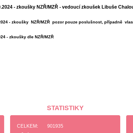
0.2024 - zkoušky NZŘ/MZŘ - vedoucí zkoušek Libuše Chal
2024 - zkoušky NZŘ/MZŘ pozor pouze poslušnost, případně vlast
024 - zkoušky dle NZŘ/MZŘ
STATISTIKY
CELKEM:
901935