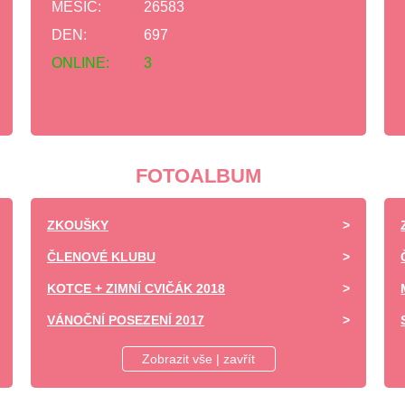
MĚSÍC:
26583
DEN:
697
ONLINE:
3
FOTOALBUM
ZKOUŠKY
ČLENOVÉ KLUBU
KOTCE + ZIMNÍ CVIČÁK 2018
VÁNOČNÍ POSEZENÍ 2017
DĚTSKÝ DEN ZÁPY 2017 -UKÁZKA VÝCVIKU
Zobrazit vše | zavřít
SOBOTNÍ VÝCVIK