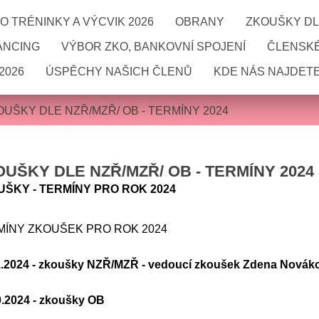
 TRÉNINKY A VÝCVIK 2026
OBRANY
ZKOUŠKY DL
ANCING
VÝBOR ZKO, BANKOVNÍ SPOJENÍ
ČLENSKÉ
2026
ÚSPĚCHY NAŠICH ČLENŮ
KDE NÁS NAJDETE
OUŠKY DLE NZŘ/MZŘ/ OB - TERMÍNY 2024
UŠKY DLE NZŘ/MZŘ/ OB - TERMÍNY 2024
ŠKY - TERMÍNY PRO ROK 2024
MÍNY ZKOUŠEK PRO ROK 2024
1.2024 - zkoušky NZŘ/MZŘ - vedoucí zkoušek Zdena Nová
0.2024 - zkoušky OB