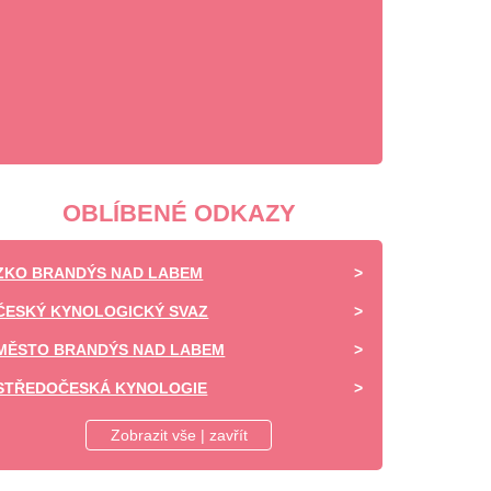
OBLÍBENÉ ODKAZY
ZKO BRANDÝS NAD LABEM
ČESKÝ KYNOLOGICKÝ SVAZ
MĚSTO BRANDÝS NAD LABEM
STŘEDOČESKÁ KYNOLOGIE
DAISY OF HIGHLAND - CHOVATELSKÁ STANICE -
Zobrazit vše | zavřít
SHELTIE