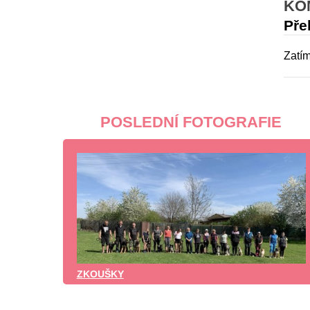
KO
Pře
Zatím
POSLEDNÍ FOTOGRAFIE
ZKOUŠKY