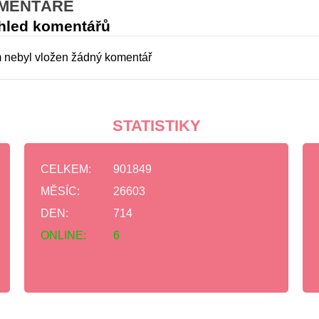
MENTÁŘE
hled komentářů
 nebyl vložen žádný komentář
STATISTIKY
CELKEM:
901849
MĚSÍC:
26603
DEN:
714
ONLINE:
6