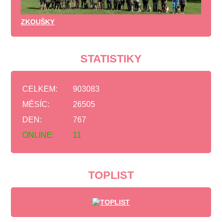
ZKOUŠKY
STATISTIKY
CELKEM:
903083
MĚSÍC:
26505
DEN:
767
ONLINE:
11
TOPLIST