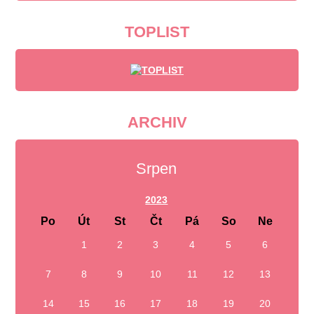
TOPLIST
ARCHIV
Srpen
2023
Po
Út
St
Čt
Pá
So
Ne
1
2
3
4
5
6
7
8
9
10
11
12
13
14
15
16
17
18
19
20