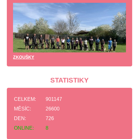
ZKOUŠKY
STATISTIKY
CELKEM:
901147
MĚSÍC:
26600
DEN:
726
ONLINE:
8